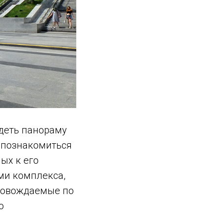
деть панораму
ы познакомиться
ых к его
ми комплекса,
провождаемые по
о