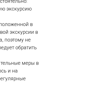
стоятельно:
ную экскурсию
сположенной в
вой экскурсии в
а, поэтому не
ледует обратить
ительные меры в
ось и на
регулярные