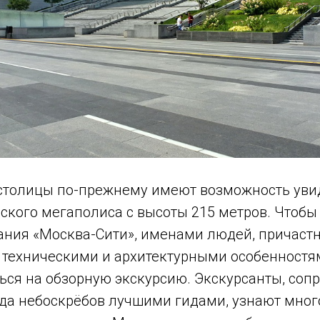
 столицы по-прежнему имеют возможность уви
йского мегаполиса с высоты 215 метров. Чтоб
ания «Москва-Сити», именами людей, причастн
с техническими и архитектурными особенностя
ься на обзорную экскурсию. Экскурсанты, со
ода небоскрёбов лучшими гидами, узнают мног